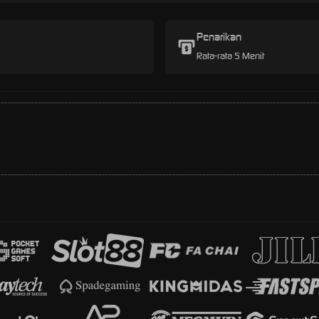
Penarikan
Rata-rata 5 Menit