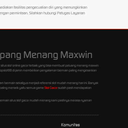
ediakan fasilitas pengecualian diri yang memungkinkan
engan permintaan. Silahkan hubungi Petugas Layanan
 Gampang Menang Maxwin
i situs slot online gacor terbaik yang bisa membuat peluang menang maxwin
aya. Topslot88 di jamin memberikan pengalaman bermain paling mengesankan
m bermain sekaligus menjadi referensi slot mudah menang hari ini. Banyak
ng paling menarik yaitu semua game
Slot Gacor
sudah pasti mendapakan
bermain situs slot gacor mudah menang kami pastinya merasa nyaman
Komunitas