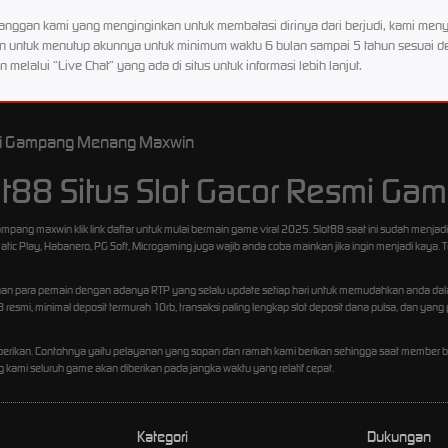
anggan kami yang menginginkan untuk membatasi dirinya dari berjudi, kami meny
n untuk menutup akunnya untuk minimum waktu 6 bulan sampai 5 tahun sesuai d
 melalui “Live Chat” yang ada di situs untuk informasi lebih lanjut.
Resmi Gampang Menang Maxwin
Slot88 Situs Slot Gacor Resmi
mpang maxwin klik link daftar untuk mulai bermain game viral 2025. Slot88 saat ini sudah menjad
agmatic Play, Habanero, PG Soft, Microgaming juga wajib anda coba mainkan jika ingin menjadi k
dahan para pemain dengan adanya RTP yang selalu update setiap hari untuk memudahkan anda dala
 resmi, minimal deposit termurah 10rb, transaksi paling lengkap slot deposit dana pulsa, dan ya
erikan. Contohnya yaitu pelayanan yang sopan dan ramah kami berikan sehingga saat member 
kami seluruh game akan diberikan pada jangka waktu yang relatif cepat.
Kategori
Dukungan