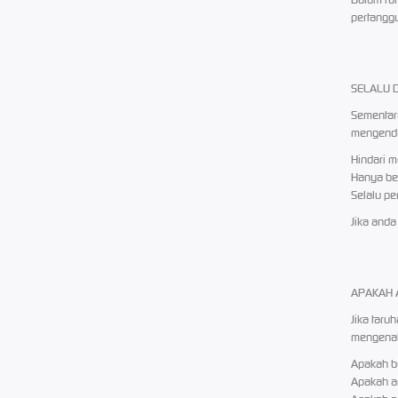
pertanggu
SELALU 
Sementara
mengenda
Hindari m
Hanya ber
Selalu p
Jika anda
APAKAH 
Jika taru
mengenal
Apakah b
Apakah an