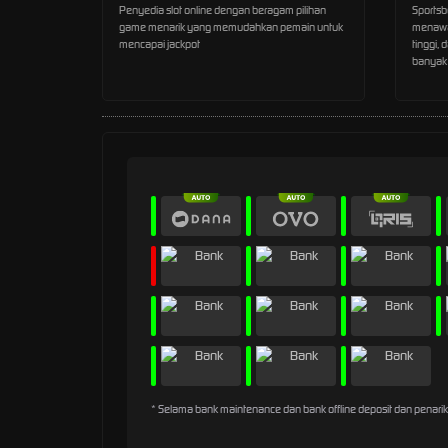
Penyedia slot online dengan beragam pilihan
Sportsb
game menarik yang memudahkan pemain untuk
menawar
mencapai jackpot
tinggi,
banyak 
* Selama bank maintenance dan bank offline deposit dan penarik