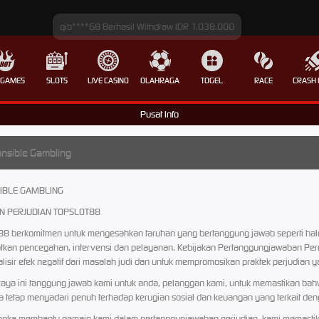
 GAMES
SLOTS
LIVE CASINO
OLAHRAGA
TOGEL
RACE
CRASH
qib****68 Berhasil Withdraw IDR 1.038.000
Pusat Info
nsible Gambling
IBLE GAMBLING
AN PERJUDIAN TOPSLOT88
8 berkomitmen untuk mengesahkan taruhan yang bertanggung jawab seperti ha
tkan pencegahan, intervensi dan pelayanan. Kebijakan Pertanggungjawaban P
isir efek negatif dari masalah judi dan untuk mempromosikan praktek perjudian 
aya ini tanggung jawab kami untuk anda, pelanggan kami, untuk memastikan bahw
 tetap menyadari penuh terhadap kerugian sosial dan keuangan yang terkait den
ngka membantu pemain kami dalam pertanggunjawaban perjudian, kami memastik