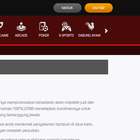
MASUK
DAFTAR
 GAME
ARCADE
POKER
E-SPORTS
SABUNG AYAM
PROMOSI
lnya mempromosikan kesadaran akan masalah judi dan
ermainan TOPSLOT88 menetapkan komitmennya untuk
yang bertanggung jawab.
a anda menikmati pengalaman bertaruh di situs kami,
gan masalah perjudian.
an bahwa semua staf kami memiliki kesadaran