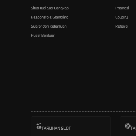
Situs Judi Slot Lengkap
Promosi
Responsible Gambling
Loyalty
Syarat dan Ketentuan
Referral
Pusat Bantuan
TARUHAN SLOT
TA