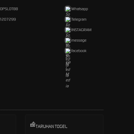
TOPSLOT88
Whatsapp
1207299
Telegram
INSTAGRAM
message
facebook
TARUHAN TOGEL