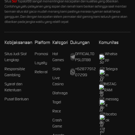
Situs
Slot
Topslot88 sangat mememtingkan kecepatan dan kualitas yang diberikan.
Contohnya yaitu pelayanan yang sopan dan ramah kami berikan sehingga saat member
bermain situs slot gacor mudah menang kami pastinya merasa nyaman sekali tanpa
gangguan. Dan dengan kecepatan sistem permaian slot gaming kami seluruh game akan
diberikan pada jangka waktu yang relatif cepat.
Kebijaksanaan
Platform
Kategori
Dukungan
Komunitas
Situs Judi Slot
Promosi
Hot
OFFICIALTO
Whatsa
Lengkap
Games
PSLOT88
pp
Loyalty
Responsible
Slots
+62877912
Telegra
Referral
Gambling
07299
m
Live
Syarat dan
Casino
INSTAG
Ketentuan
RAM
Olahraga
Pusat Bantuan
messag
Togel
e
Race
facebo
Crash
ok
Game