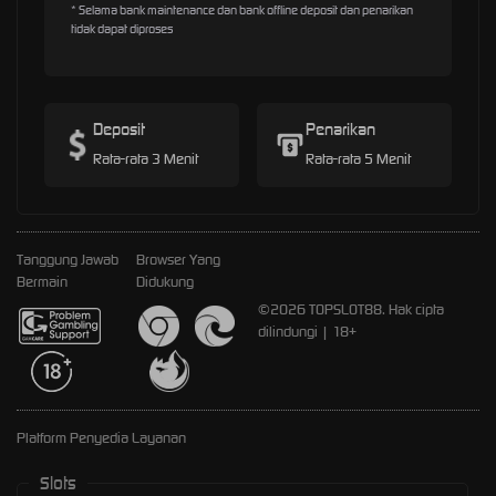
* Selama bank maintenance dan bank offline deposit dan penarikan
tidak dapat diproses
Deposit
Penarikan
Rata-rata 3 Menit
Rata-rata 5 Menit
Tanggung Jawab
Browser Yang
Bermain
Didukung
©2026 TOPSLOT88. Hak cipta
dilindungi | 18+
Platform Penyedia Layanan
Slots