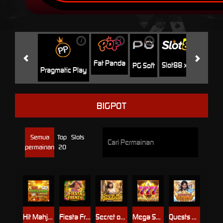
i
i
i
i
i
Facha
Fat Panda
Slot88 x PP
PG Soft
Pragmatic Play
BIGPOT
Semua
Top
Slots
permainan
20
Hit Mahjong Wins
Fiesta Frenzy
Secret of Goddess
Mega Sevens
Quests of Olympus