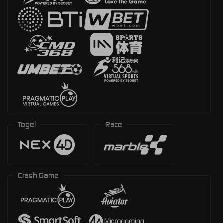
Togel
Race
Crash Game