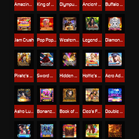
Amazing Soda Rush
King of Pig
Olympus Legend
Ancient Stones
Buffalo Begins
Jam Crush
Pop Popcorns
Western Sherrif
Legend of Tarzan
Diamond Mask
Pirate's Treasure
Sword Master
Hidden City
Hottie’s Vacation
Aero Adventure
Astro Luck
Bonanza Coins
Book of Pharaoh
Cleo’s Fortune
Double Race