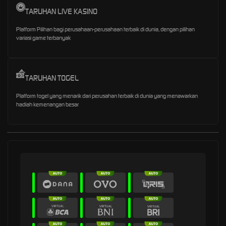
TARUHAN LIVE KASINO
Platform Pilihan bagi perusahaan-perusahaan terbaik di dunia, dengan pilihan
variasi game terbanyak
TARUHAN TOGEL
Platform togel yang menarik dari perusahan terbaik di dunia yang menawarkan
hadiah kemenangan besar